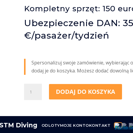
Kompletny sprzęt: 150 eur
Ubezpieczenie DAN: 3
€/pasażer/tydzień
Spersonalizuj swoje zamówienie, wybierając op
dodaj je do koszyka. Możesz dodać dowolną lic
ilość
DODAJ DO KOSZYKA
Opcje
ODLOTY
MOJE KONTO
KONTAKT