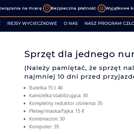
•
•
związania na miarę
Bezpieczna płatność
Wyjątkowe k
E
REJSY WYCIECZKOWE
O NAS
NASZ PROGRAM CZŁ
Sprzęt dla jednego nur
(Należy pamiętać, że sprzęt n
najmniej 10 dni przed przyjazd
Butelka 15 l: 40
Kamizelka stabilizująca: 30
Kompletny reduktor ciśnienia: 35
Płetwy/maska/fajka: 15 €
Kombinezon: 30
Komputer: 35