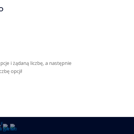
o
5
cje i żądaną liczbę, a następnie
zbę opcji!