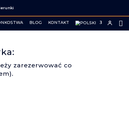
ierunki
ONKOSTWA
BLOG
KONTAKT
ka:
ależy zarezerwować co
em).