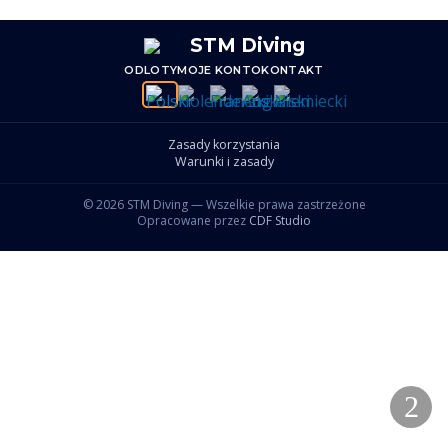
ODLOTY
MOJE KONTO
KONTAKT
Zasady korzystania
Warunki i zasady
© 2026 STM Diving — Wszelkie prawa zastrzeżone
Opracowane przez
CDF Studio