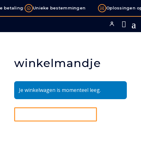
•
e betaling
Unieke bestemmingen
Oplossingen o
winkelmandje
Je winkelwagen is momenteel leeg.
TERUG NAAR WINKEL