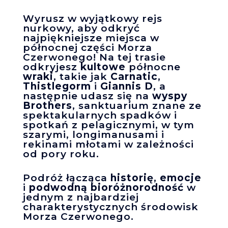
Wyrusz w wyjątkowy rejs
nurkowy, aby odkryć
najpiękniejsze miejsca w
północnej części Morza
Czerwonego! Na tej trasie
odkryjesz
kultowe
północne
wraki
, takie jak
Carnatic
,
Thistlegorm
i
Giannis D
, a
następnie udasz się na
wyspy
Brothers
, sanktuarium znane ze
spektakularnych spadków i
spotkań z pelagicznymi, w tym
szarymi, longimanusami i
rekinami młotami w zależności
od pory roku.
Podróż łącząca
historię
,
emocje
i
podwodną bioróżnorodność
w
jednym z najbardziej
charakterystycznych środowisk
Morza Czerwonego.