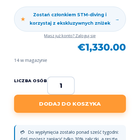
Zostań członkiem STM-diving i
★
→
korzystaj z ekskluzywnych zniżek
Masz już konto? Zaloguj się
€
1,330.00
14 w magazynie
ilość
LICZBA OSÓB
Odejście
w
DODAJ DO KOSZYKA
dniu
31
października
2026
💳
Do wypłynięcia zostało ponad sześć tygodni:
dziś możesz zapłacić tylko 30% zaliczki, a resztę
r.