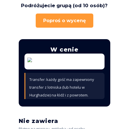
Podróżujecie grupą (od 10 osób)?
Poproś o wycenę
W cenie
Transfer: każdy gość ma zapewniony
transfer z lotniska (lub hotelu w
Hurghadzie) na łódź i z powrotem.
Nie zawiera
Płatne na miejscu, gotówką · od osoby