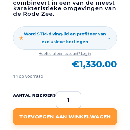
combineert in een van de meest
karakteristieke omgevingen van
de Rode Zee.
Word STM-diving-lid en profiteer van
★
→
exclusieve kortingen
Heeft u al een account? Log in
€
1,330.00
14 op voorraad
Vertrek
AANTAL REIZIGERS
op
31
TOEVOEGEN AAN WINKELWAGEN
oktober
2026