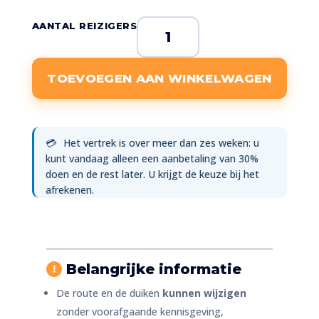
Vertrek
AANTAL REIZIGERS
op
26
TOEVOEGEN AAN WINKELWAGEN
december
2026
NYE
Luxe
💳
Het vertrek is over meer dan zes weken: u
kunt vandaag alleen een aanbetaling van 30%
Cruise
doen en de rest later. U krijgt de keuze bij het
aantal
afrekenen.
Belangrijke informatie
!
De route en de duiken
kunnen wijzigen
zonder voorafgaande kennisgeving,