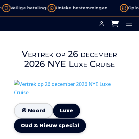
•
Veilige betaling
Unieke bestemmingen
Oplos
Vertrek op 26 december
2026 NYE Luxe Cruise
🧭 Noord
Luxe
Oud & Nieuw special