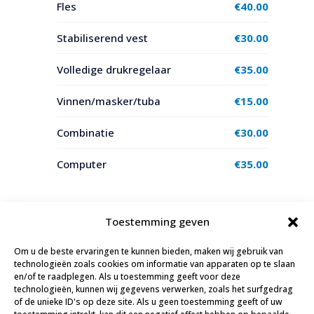
Fles
€
40.00
Stabiliserend vest
€
30.00
Volledige drukregelaar
€
35.00
Vinnen/masker/tuba
€
15.00
Combinatie
€
30.00
Computer
€
35.00
Materiaal moet minstens 10 dagen voor
Toestemming geven
aankomst worden gereserveerd.
Om u de beste ervaringen te kunnen bieden, maken wij gebruik van
technologieën zoals cookies om informatie van apparaten op te slaan
en/of te raadplegen. Als u toestemming geeft voor deze
technologieën, kunnen wij gegevens verwerken, zoals het surfgedrag
Een andere cruise boeken
of de unieke ID's op deze site. Als u geen toestemming geeft of uw